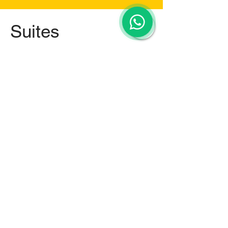
Suites
El Castillo Don Ramón en Canela
ofrece cuatro categorías de
alojamiento especiales, brindando a
sus huéspedes una experiencia única
de confort y bienestar. Con tarifas
diarias que incluyen desayuno,
merienda, terapia de bienvenida y
beneficios locales, el Castillo Don
Ramón es el lugar perfecto para una
estancia memorable repleta de
comodidades exclusivas.