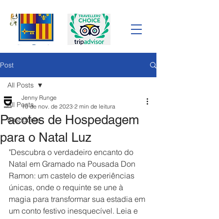
Post
All Posts
Jenny Runge
All Posts
10 de nov. de 2023
2 min de leitura
Pacotes de Hospedagem
Bastidores
para o Natal Luz
"Descubra o verdadeiro encanto do 
Natal em Gramado na Pousada Don 
Ramon: um castelo de experiências 
únicas, onde o requinte se une à 
magia para transformar sua estadia em 
um conto festivo inesquecível. Leia e 